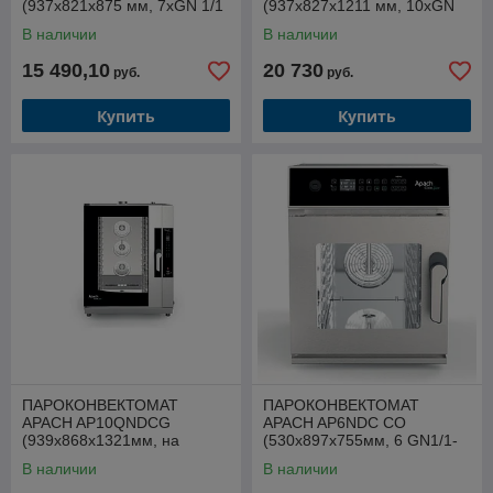
(937х821х875 мм, 7хGN 1/1
(937х827х1211 мм, 10хGN
- 600х400, 380В, 10,5кВт,
1/1 - 600х400, 380В, 15,7кВт,
В наличии
В наличии
автомойка)
автомойка)
15 490,10
20 730
руб.
руб.
Купить
Купить
ПАРОКОНВЕКТОМАТ
ПАРОКОНВЕКТОМАТ
APACH AP10QNDCG
APACH AP6NDC CO
(939х868х1321мм, на
(530x897x755мм, 6 GN1/1-
10хGN1/1_600*400, 220В,
40мм или 4 GN1/1-65мм, 7
В наличии
В наличии
0,58кВт(эл.)+20кВт газ,
кВт, 380/220В, автомойка)