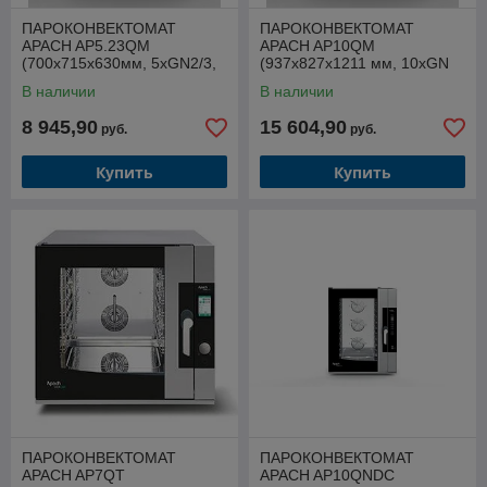
ПАРОКОНВЕКТОМАТ
ПАРОКОНВЕКТОМАТ
APACH AP5.23QM
APACH AP10QM
(700х715х630мм, 5хGN2/3,
(937х827х1211 мм, 10хGN
380В, 5,4кВт, электромех. п/
1/1 - 600х400, 380В, 15,7кВт,
В наличии
В наличии
у)
электромех. п/у)
8 945,90
15 604,90
руб.
руб.
Купить
Купить
ПАРОКОНВЕКТОМАТ
ПАРОКОНВЕКТОМАТ
APACH AP7QT
APACH AP10QNDC