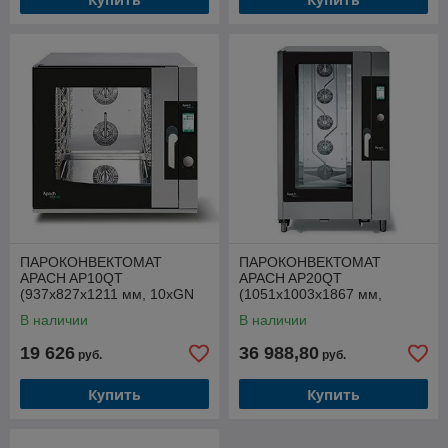
ПАРОКОНВЕКТОМАТ
ПАРОКОНВЕКТОМАТ
APACH AP10QT
APACH AP20QT
(937х827х1211 мм, 10хGN
(1051х1003х1867 мм,
1/1 - 600х400, 380В, 15,7кВт,
тележка 20хGN 1/1 (1 шт. в
В наличии
В наличии
автомойка)
комплекте), 380В, 28,5кВт)
19 626
36 988,80
руб.
руб.
Купить
Купить