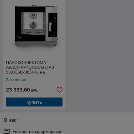
ПАРОКОНВЕКТОМАТ
APACH AP7QNDCG (ГАЗ
939х868х985мм, на
7хGN1/1_600*400, 220В,
В наличии
0,4кВт(эл.)+15кВт(газ,
автомойка)
23 393,60
руб.
Купить
О нас
Рейтинг не сформирован