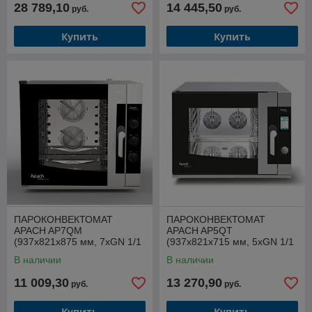
автомойка)
28 789,10
14 445,50
руб.
руб.
Купить
Купить
ПАРОКОНВЕКТОМАТ
ПАРОКОНВЕКТОМАТ
APACH AP7QM
APACH AP5QT
(937х821х875 мм, 7хGN 1/1
(937х821х715 мм, 5хGN 1/1
- 600х400, 380В, 10,5кВт,
- 600х400, 380В, 10,5кВт,
В наличии
В наличии
электромех. п/у)
автомойка)
11 009,30
13 270,90
руб.
руб.
Купить
Купить