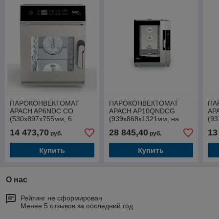
ПАРОКОНВЕКТОМАТ
ПАРОКОНВЕКТОМАТ
ПА
APACH AP6NDC CO
APACH AP10QNDCG
AP
(530x897x755мм, 6
(939х868х1321мм, на
(93
GN1/1-40мм или 4 GN1/1-
10хGN1/1_600*400, 220В,
1/1
14 473,70
28 845,40
13
руб.
руб.
65мм, 7 кВт, 380/220В,
0,58кВт(эл.)+20кВт газ,
10,
автомойка)
автомойка)
Купить
Купить
О нас
Рейтинг не сформирован
Менее 5 отзывов за последний год