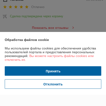
Отлично
Сделка подтверждена через корзину
Показать все отзывы
Обработка файлов cookie
О нас
Мы используем файлы cookies для обеспечения удобства
пользователей портала и предоставления персональных
Контакты
рекомендаций.
Вы можете настроить файлы cookies или
отключить их.
Доставка и оплата
Принять
График работы
Отклонить
Полная версия сайта
Политика обработки cookies