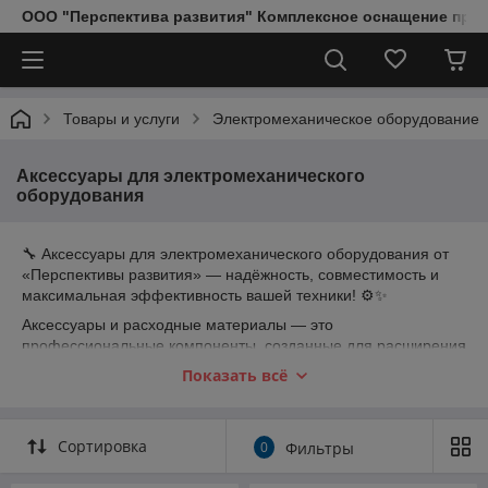
ООО "Перспектива развития" Комплексное оснащение пред
Товары и услуги
Электромеханическое оборудование
Аксессуары для электромеханического
оборудования
🔧 Аксессуары для электромеханического оборудования от
«Перспективы развития» — надёжность, совместимость и
максимальная эффективность вашей техники! ⚙️✨
Аксессуары и расходные материалы — это
профессиональные компоненты, созданные для расширения
функционала, повышения производительности и
Показать всё
обеспечения бесперебойной работы вашего
электромеханического оборудования в ресторанах, цехах,
производствах и предприятиях питания 🌟. Они гарантируют
Сортировка
0
Фильтры
совместимость, безопасность и долгий срок службы техники,
предотвращая простой и снижая эксплуатационные затраты.