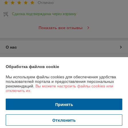
Отлично
Сделка подтверждена через корзину
Показать все отзывы
О нас
Контакты
Обработка файлов cookie
Доставка и оплата
Мы используем файлы cookies для обеспечения удобства
пользователей портала и предоставления персональных
рекомендаций.
Вы можете настроить файлы cookies или
График работы
отключить их.
Полная версия сайта
Принять
Политика обработки cookies
Отклонить
Сайт создан на платформе Deal.by