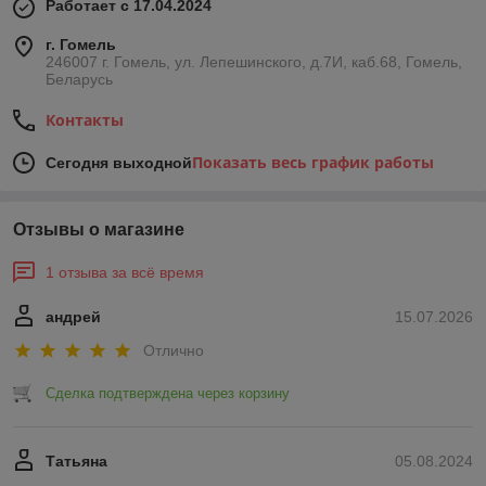
Работает с 17.04.2024
📌 Частота замены — регулярные расходники или
долговечные компоненты
г. Гомель
📌 Сертификация — соответствие нормам безопасности и
246007 г. Гомель, ул. Лепешинского, д.7И, каб.68, Гомель,
гигиены (HAACP, ГОСТ)
Беларусь
🚚 Почему выбирают именно нас:
Контакты
💬 Консультация специалиста — поможем подобрать
аксессуар по каталогу или чертежу оборудования
Показать весь график работы
Сегодня выходной
📦 Оперативная поставка по всей Беларуси — всегда в
наличии и на заказ 🇧🇾
🛠 Гарантия на все позиции — уверенность в качестве и
Отзывы о магазине
работоспособности
🤝 Полная поддержка — помощь в установке, рекомендации
по обслуживанию и эксплуатации
1 отзыва за всё время
✨ Аксессуары от «Перспективы развития» — это не просто
андрей
15.07.2026
запчасти, а инвестиция в стабильность вашего производства,
где каждая деталь работает на результат, а каждая минута —
Отлично
на прибыль! 🔩🚀📊
Сделка подтверждена через корзину
Татьяна
05.08.2024