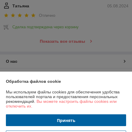
Татьяна
05.08.2024
Отлично
Сделка подтверждена через корзину
Показать все отзывы
О нас
Контакты
Обработка файлов cookie
Доставка и оплата
Мы используем файлы cookies для обеспечения удобства
пользователей портала и предоставления персональных
рекомендаций.
Вы можете настроить файлы cookies или
График работы
отключить их.
Полная версия сайта
Принять
Политика обработки cookies