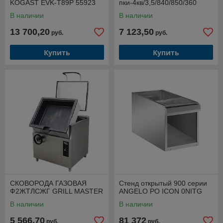
KOGAST EVK-T89P 55923
пки-4кв/3,5/840/850/360
В наличии
В наличии
13 700,20
7 123,50
руб.
руб.
Купить
Купить
СКОВОРОДА ГАЗОВАЯ
Стенд открытый 900 серии
Ф2ЖТЛСЖГ GRILL MASTER
ANGELO PO ICON 0NITG
В наличии
В наличии
5 566,70
81 372
руб.
руб.