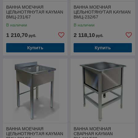
📲 Сделайте правильный выбор — закажите
профессиональное нейтральное оборудование из
ВАННА МОЕЧНАЯ
ВАННА МОЕЧНАЯ
ЦЕЛЬНОТЯНУТАЯ KAYMAN
ЦЕЛЬНОТЯНУТАЯ KAYMAN
нержавеющей стали и получите качественный сервис и
ВМЦ-231/67
ВМЦ-232/67
доставку прямо до вашей двери, в любой уголок Беларуси!
🧑‍🍳🚛✨
В наличии
В наличии
1 210,70
2 118,10
руб.
руб.
Купить
Купить
ВАННА МОЕЧНАЯ
ВАННА МОЕЧНАЯ
ЦЕЛЬНОТЯНУТАЯ KAYMAN
СВАРНАЯ KAYMAN