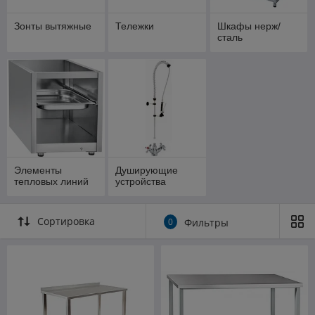
размерами 📦🧂
Зонты вытяжные
Тележки
Шкафы нерж/
✅
Рукомойники
— обязательное оборудование для
сталь
соблюдения санитарных норм и гигиены. Компактные и
функциональные, с разными вариантами установки и
смесителями ✋🚰
✅
Полки настенные
— удобные и прочные конструкции из
нержавеющей стали для компактного и гигиеничного
хранения кухонного инвентаря, посуды и продуктов,
помогают эффективно организовать рабочее пространство
📚🍽️
✅
Подставки
— специализированные решения под
Элементы
Душирующие
различное кухонное оборудование: СВЧ-печи,
тепловых линий
устройства
гастроёмкости, гриль-машины и другое. Обеспечивают
устойчивость и оптимальную организацию пространства 🧰📏
Сортировка
0
Фильтры
✅
Зонты вытяжные
— вытяжные и приточно-вытяжные
конструкции для удаления горячего пара, запахов и жировых
испарений с рабочих зон. Надёжно поддерживают чистоту и
комфорт на кухне 🔥🌬️
✅
Тележки
— многофункциональные транспортировочные и
сервировочные модели для быстрого перемещения посуды,
продуктов и инвентаря между зонами кухни и залом 🛒👨‍🍳