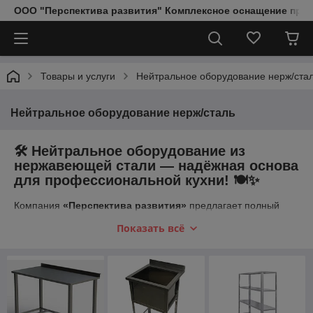
ООО "Перспектива развития" Комплексное оснащение пред
Товары и услуги
Нейтральное оборудование нерж/ста
Нейтральное оборудование нерж/сталь
🛠️ Нейтральное оборудование из
нержавеющей стали — надёжная основа
для профессиональной кухни! 🍽️✨
Компания
«Перспектива развития»
предлагает полный
ассортимент высококачественного нейтрального
Показать всё
оборудования из
нержавеющей стали AISI 430 и AISI 304
— незаменимого на любой коммерческой кухне, в кафе,
ресторанах, столовых, пекарнях и пищевых производствах.
Нейтральное оборудование служит фундаментом для
организации рабочих процессов, обеспечивая удобство,
безопасность и соблюдение всех санитарных норм.