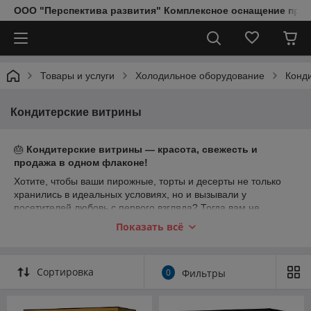
ООО "Перспектива развития" Комплексное оснащение пред
Товары и услуги
Холодильное оборудование
Конд
Кондитерские витрины
🎂
Кондитерские витрины — красота, свежесть и
продажа в одном флаконе!
Хотите, чтобы ваши пирожные, торты и десерты не только
хранились в идеальных условиях, но и вызывали у
посетителей любовь с первого взгляда? Тогда вам не
обойтись без профессиональной
кондитерской витрины
!
Показать всё
😍 Такие витрины не просто охлаждают — они создают
настроение, повышают продажи и становятся стильным
элементом интерьера вашей кофейни, кондитерской,
Сортировка
0
Фильтры
ресторана или пекарни 🍰☕🍩
✅ В каталоге представлены витрины: