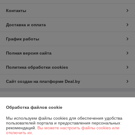
Контакты
Доставка и оплата
График работы
Полная версия сайта
Политика обработки cookies
Сайт создан на платформе Deal.by
Информация для покупателя
Обработка файлов cookie
Юридическое лицо:
ООО "Перспектива развития"
г. Гомель, ул. Лепешинского, д.7И, каб.68
Мы используем файлы cookies для обеспечения удобства
пользователей портала и предоставления персональных
Регистрационный номер ЕГР: 491386756
рекомендаций.
Вы можете настроить файлы cookies или
отключить их.
УНП: 491386756