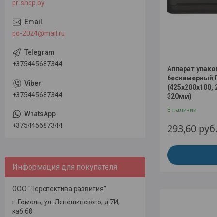
pr-shop.by
pd-2024@mail.ru
+375445687344
Аппарат упак
бескамерный 
(425х200х100, 
+375445687344
320мм)
В наличии
+375445687344
293,60
руб
Информация для покупателя
ООО "Перспектива развития"
г. Гомель, ул. Лепешинского, д.7И,
каб.68