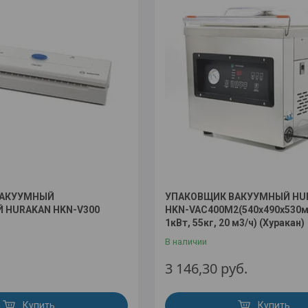
ВАКУУМНЫЙ
УПАКОВЩИК ВАКУУМНЫЙ HU
 HURAKAN HKN-V300
HKN-VAC400M2(540x490x530мм
1кВт, 55кг, 20 м3/ч) (Хуракан)
В наличии
.
3 146,30
руб.
Купить
Купить