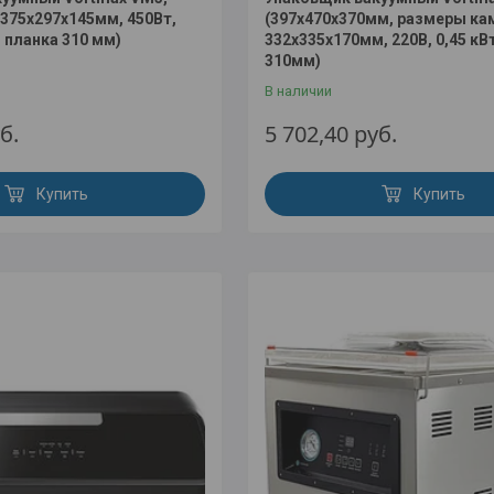
375х297х145мм, 450Вт,
(397x470x370мм, размеры к
, планка 310 мм)
332х335х170мм, 220В, 0,45 кВ
310мм)
В наличии
б.
5 702,40
руб.
Купить
Купить