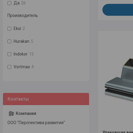
Да
26
Производитель
Eksi
2
Hurakan
5
Indokor
15
Vortmax
4
ООО "Перспектива развития"
Упаковщик ва