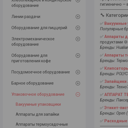
Хлебопекарное и кондитерское
гигиенично — 
оборудование
🔧 Категори
Линии раздачи
✅
Вакуумные 
Оборудование для пиццерий
Популярные бре
✅
Аппараты д
Электромеханическое
продуктами 🍪
оборудование
Бренды: Hualia
✅
Аппараты 
Оборудование для
Бренды: Термо
приготовления кофе
✅
Клипсатор
Посудомоечное оборудование
Бренды: POLYC
✅
Запайщики 
Барное оборудование
Бренды: ТехноТ
Упаковочное оборудование
✅
АППАРАТ Т
Бренды: Паксер
Вакуумные упаковщики
✅
Этикет-пи
Бренды: Open (О
Аппараты для запайки
✅
Расходные
Аппараты термоусадочные