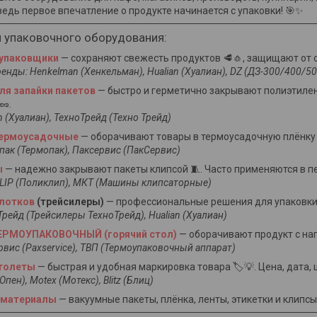
ведь первое впечатление о продукте начинается с упаковки! 🎯✨
и упаковочного оборудования:
упаковщики
— сохраняют свежесть продуктов 🥩🧄, защищают от 
нды: Henkelman (Хенкельман), Hualian (Хуалиан), DZ (ДЗ-300/400/50
ля запайки пакетов
— быстро и герметично закрывают полиэтиле
🥜.
n (Хуалиан), ТехноТрейд (Техно Трейд)
термоусадочные
— оборачивают товары в термоусадочную плёнку 
пак (Термопак), Паксервис (ПакСервис)
ы
— надежно закрывают пакеты клипсой 🧵. Часто применяются в пе
LIP (Поликлип), МКТ (Машины клипсаторные)
лотков
(трейсилеры)
— профессиональные решения для упаковки в
рейд (Трейсилеры ТехноТрейд), Hualian (Хуалиан)
ЕРМОУПАКОВОЧНЫЙ (горячий стол)
— оборачивают продукт с наг
вис (Paxservice), ТВП (Термоупаковочный аппарат)
столеты
— быстрая и удобная маркировка товара 🏷️💡. Цена, дата, 
пен), Motex (Мотекс), Blitz (Блиц)
 материалы
— вакуумные пакеты, плёнка, ленты, этикетки и клипсы 