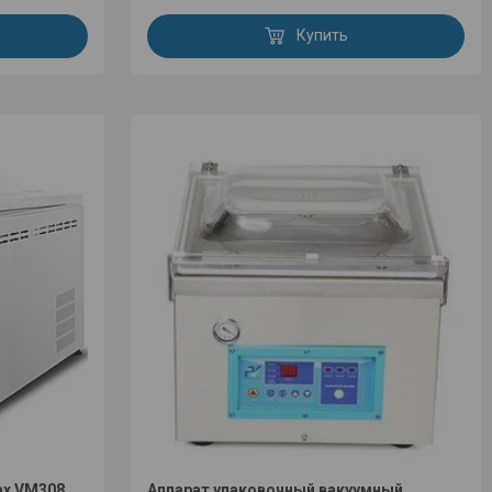
Купить
ax VM308
Аппарат упаковочный вакуумный