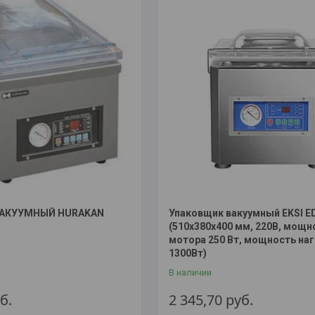
АКУУМНЫЙ HURAKAN
Упаковщик вакуумный EKSI E
(510x380x400 мм, 220В, мощн
мотора 250 Вт, мощность наг
1300Вт)
В наличии
б.
2 345,70
руб.