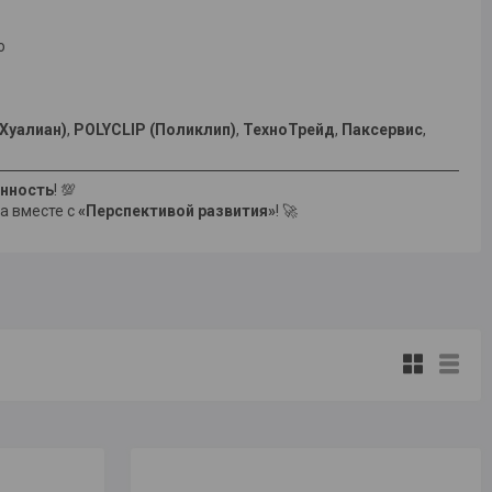
о
(Хуалиан)
,
POLYCLIP (Поликлип)
,
ТехноТрейд
,
Паксервис
,
енность
! 💯
а вместе с
«Перспективой развития»
! 🚀