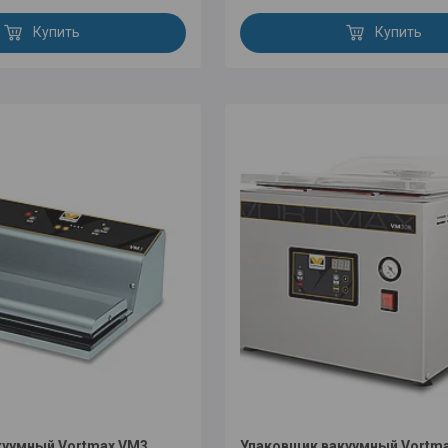
Купить
Купить
куумный Vortmax VM3,
Упаковщик вакуумный Vortm