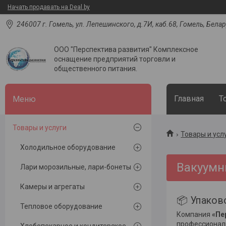
Начать продавать на Deal.by
246007 г. Гомель, ул. Лепешинского, д.7И, каб.68, Гомель, Бела
ООО "Перспектива развития" Комплексное
оснащение предприятий торговли и
общественного питания.
Главная
Т
Товары и услуги
Товары и усл
Холодильное оборудование
Вакуумн
Лари морозильные, лари-бонеты
Камеры и агрегаты
📦 Упаков
Тепловое оборудование
Компания
«Пе
профессиональ