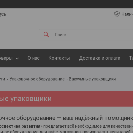
русь
Нали
овары
О нас
Контакты
Доставка и оплата
Т
уги
Упаковочное оборудование
Вакуумные упаковщики
ые упаковщики
очное оборудование — ваш надёжный помощник в
рспектива развития»
предлагает всё необходимое для качественн
ное оборудование для кафе, магазинов, производств, кулинарий, п