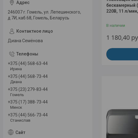
бескамерный (
220В, 11 л/мин
246007 г. Гомель, ул. Лепешинского,
д.7И, каб.68, Гомель, Беларусь
В наличии
1 180,40
ру
Диана Семёнова
+375 (44) 568-63-44
Ирина
+375 (44) 568-73-44
Диана
+375 (23) 279-83-44
Гомель
+375 (17) 388-73-44
Минск
+375 (44) 566-73-44
Станислав