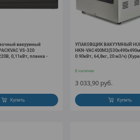
овочный вакуумный
УПАКОВЩИК ВАКУУМНЫЙ HU
PACKVAC VS-320
HKN-VAC400M2(530x490x490мм
220В, 0,11кВт, планка -
0.90кВт, 64,8кг, 20 м3/ч) (Хура
В наличии
.
3 033,90
руб.
Купить
Купить