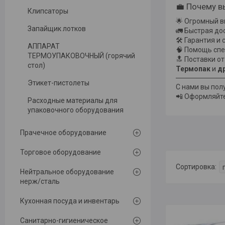
💼 Почему в
Клипсаторы
🌟 Огромный в
Запайщик лотков
🚛 Быстрая до
🛠️ Гарантия и
АППАРАТ
🧠 Помощь спе
ТЕРМОУПАКОВОЧНЫЙ (горячий
🔝 Поставки о
стол)
Термопак
и
д
Этикет-пистолеты
С нами вы пол
📲 Оформляйте
Расходные материалы для
упаковочного оборудования
Прачечное оборудование
Торговое оборудование
Нейтральное оборудование
нерж/сталь
Кухонная посуда и инвентарь
Санитарно-гигиеническое