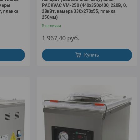
амеры
PACKVAC VM-250 (440х350х400, 220В, 0,
т, планка
28кВт, камера 330х270х55, планка
250мм)
В наличии
1 967,40
руб.
Купить