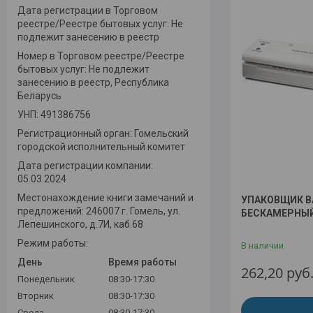
Дата регистрации в Торговом
реестре/Реестре бытовых услуг: Не
подлежит занесению в реестр
Номер в Торговом реестре/Реестре
бытовых услуг: Не подлежит
занесению в реестр, Республика
Беларусь
УНП: 491386756
Регистрационный орган: Гомельский
городской исполнительный комитет
Дата регистрации компании:
05.03.2024
Местонахождение книги замечаний и
УПАКОВЩИК 
предложений: 246007 г. Гомель, ул.
БЕСКАМЕРНЫЙ
Лепешинского, д.7И, каб.68
Режим работы:
В наличии
День
Время работы
262,20
руб
Понедельник
08:30-17:30
Вторник
08:30-17:30
Среда
08:30-17:30