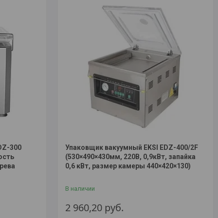
DZ-300
Упаковщик вакуумный EKSI EDZ-400/2F
ость
(530×490×430мм, 220В, 0,9кВт, запайка
рева
0,6 кВт, размер камеры 440×420×130)
В наличии
2 960,20
руб.