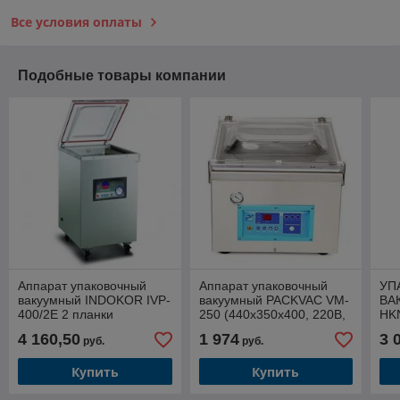
Все условия оплаты
Подобные товары компании
Аппарат упаковочный
Аппарат упаковочный
УП
вакуумный INDOKOR IVP-
вакуумный PACKVAC VM-
ВА
400/2E 2 планки
250 (440х350х400, 220В,
HK
напольный
0, 28кВт, камера
VA
4 160,50
1 974
3 
руб.
руб.
(555х475х910мм, 220В,
330х270х55, планка
220
0,9кВт)
250мм)
м3/
Купить
Купить