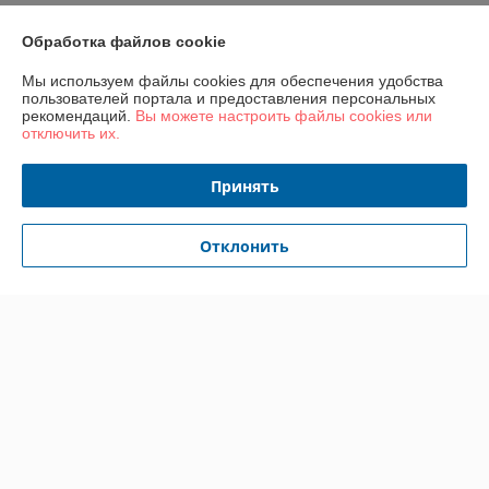
Обработка файлов cookie
О нас
Мы используем файлы cookies для обеспечения удобства
Контакты
пользователей портала и предоставления персональных
рекомендаций.
Вы можете настроить файлы cookies или
отключить их.
Доставка и оплата
Принять
График работы
Отклонить
Полная версия сайта
Политика обработки cookies
Сайт создан на платформе Deal.by
Информация для покупателя
Юридическое лицо:
ООО "Перспектива развития"
г. Гомель, ул. Лепешинского, д.7И, каб.68