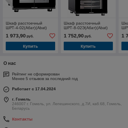
Шкаф расстоечный
Шкаф расстоечный
Шк
ШРТ-4-02(Абат)(Abat)
ШРТ-8-02Э(Абат)(Abat)
ШРТ
1 973,90
1 752,90
1 
руб.
руб.
Купить
Купить
О нас
Рейтинг не сформирован
Менее 5 отзывов за последний год
Работает с 17.04.2024
г. Гомель
246007 г. Гомель, ул. Лепешинского, д.7И, каб.68, Гомель,
Беларусь
Контакты