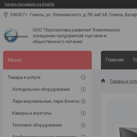
Начать продавать на Deal.by
246007 г. Гомель, ул. Лепешинского, д.7И, каб.68, Гомель, Бела
ООО "Перспектива развития" Комплексное
оснащение предприятий торговли и
общественного питания.
Главная
Т
Товары и услуги
Товары и усл
Холодильное оборудование
Лари морозильные, лари-бонеты
Камеры и агрегаты
Тепловое оборудование