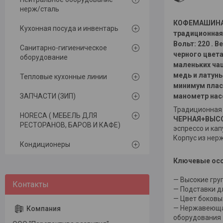
нерж/сталь
КОФЕМАШИНА 
Кухонная посуда и инвентарь
традиционная 
Вольт: 220 . 
Санитарно-гигиеническое
черного цвета
оборудование
маленьких чаш
медь и латун
Тепловые кухонные линии
минимум плас
ЗАПЧАСТИ (ЗИП)
манометр насо
Традиционная 
HORECA ( МЕБЕЛЬ ДЛЯ
ЧЕРНАЯ+ВЫСО
РЕСТОРАНОВ, БАРОВ И КАФЕ)
эспрессо и кап
Корпус из нер
Кондиционеры
Ключевые осо
— Высокие гру
— Подставки д
— Цвет боковы
— Нержавеющая
оборудования