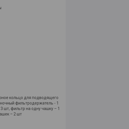
ы
орное кольцо для подводящего
диночный фильтродержатель - 1
3 шт, фильтр на одну чашку – 1
чашек – 2 шт