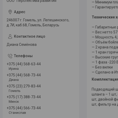
ООО "Перспектива развития"
— Минимум пл
— Гарантирует
Технические х
246007 г. Гомель, ул. Лепешинского,
д.7И, каб.68, Гомель, Беларусь
— Габаритные 
— Вес нетто 57
— Мощность 4,
— Объём бойле
Диана Семёнова
— 2 крана под
— 1 кран горя
— Высокие груп
— 1 фаза -220 
+375 (44) 568-63-44
— Без вилки
Ирина
— Сделано в И
+375 (44) 568-73-44
Комплектация
Диана
+375 (23) 279-83-44
Подводящий шл
Гомель
шланга – 1 шт
+375 (17) 388-73-44
шт, двойной фи
Минск
шт, фильтр на 
+375 (44) 566-73-44
Станислав