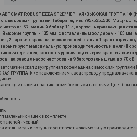
АВТОМАТ ROBUSTEZZA ST2E/ ЧЕРНАЯ+ВЫСОКАЯ ГРУППА 1Ф
(
с 2 высокими группами. Габариты, мм: 795x535x500. Мощность, 
Вес нетто кг: 57. медный бойлер 11 л, корпус - нержавеющая ста
; Высокие группы - 135 мм; с вставленным холдером - 105 мм; 
ек; 2 паровых крана из нержавеющей стали и 1 кран подачи в
ь гарантируют максимальную производительность и долгий ср
тиковых деталей; контроль уровня воды через красный светод
са - на заводе насос настроен на 9 бар; уровень шума до 70 dB
автоматическая двухгруппная кофемашина с высокими группами
КАЯ ГРУППА 1Ф
с подключением к водопроводу предназначена д
учино.
жавеющей стали и пластиковыми боковыми панелями. Цвет боковы
бенности:
ппы
ля маленьких чашек в комплекте
х панелей - чёрный
 сталь, медь и латунь гарантируют максимальную производитель