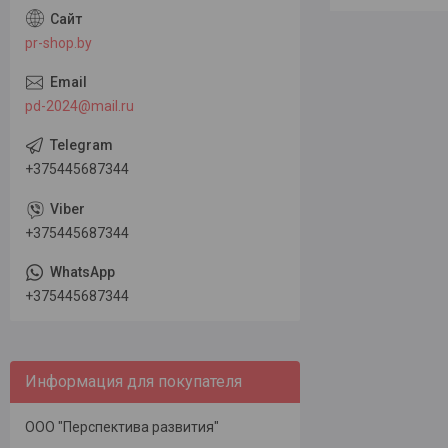
pr-shop.by
pd-2024@mail.ru
+375445687344
+375445687344
+375445687344
Информация для покупателя
ООО "Перспектива развития"