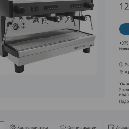
12
+375
Ирин
Ус
Ад
Законом не предусмотрен возврат и обмен данного товара
надл
Подр
Характеристики
Спецификации
Инфор