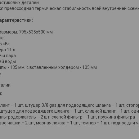
астиковых деталей
ся превосходная термическая стабильность всей внутренней схем
арактеристики:
размеры: 795x535x500 мм
 кг
5 кВт
ра 11 л
ачи пара
чей воды
пы - 135 мм; с вставленным холдером - 105 мм
В
талии
:
анг – 1 шт, штуцер 3/8 gas для подводящего шланга – 1 шт, стоп
, штуцер для подводящего шланга – 1 шт, сливной шланг – 1 шт, о
льтродержатель – 2 шт, слепой фильтр – 1 шт, пружина фильтра – 
две чашки – 2 шт, мерная ложка – 1 шт, темпер – 1 шт, поднос для 