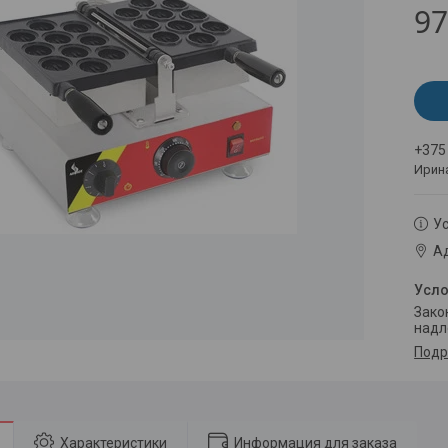
97
+375
Ирин
Ус
Ад
Законом не предусмотрен возврат и обмен данного товара
надл
Подр
Характеристики
Информация для заказа