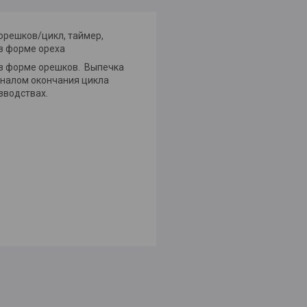
 орешков/цикл, таймер,
 в форме ореха
в форме орешков. Выпечка
гналом окончания цикла
зводствах.