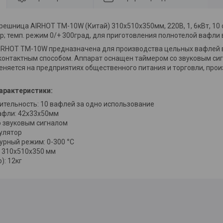
решница AIRHOT TM-10W
(Китай) 310х510х350мм, 220В, 1, 6кВт, 10
р; темп. режим 0/+ 300град, для приготовления полнотелой вафли
RHOT TM-10W предназначена для производства цельных вафлей 
контактным способом. Аппарат оснащен таймером со звуковым си
еняется на предприятиях общественного питания и торговли, прои
арактеристики:
ительность: 10 вафлей за одно использование
афли: 42х33х50мм
о звуковым сигналом
улятор
урный режим: 0-300
°
C
: 310х510х350 мм
): 12кг