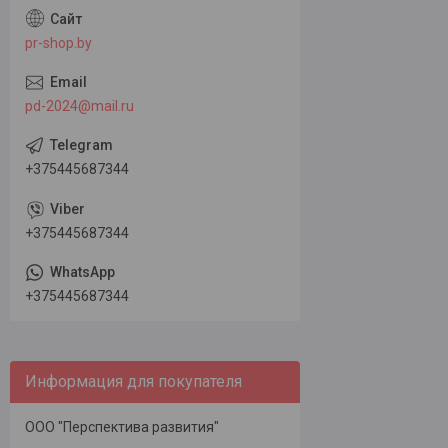
pr-shop.by
pd-2024@mail.ru
+375445687344
+375445687344
+375445687344
Информация для покупателя
ООО "Перспектива развития"