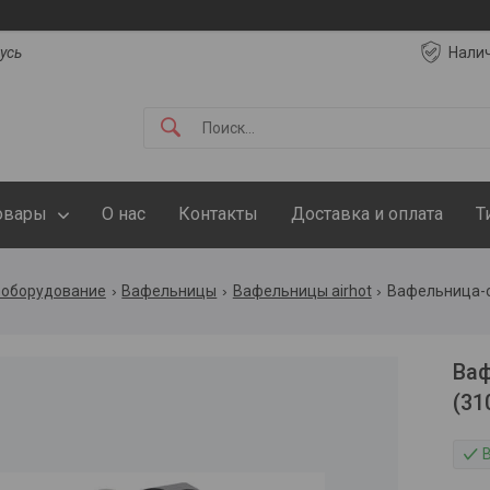
русь
Нали
овары
О нас
Контакты
Доставка и оплата
Т
 оборудование
Вафельницы
Вафельницы airhot
Вафельница-ор
Ва
(31