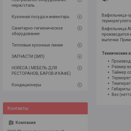
нерж/сталь
Вафельница-о
Кухонная посуда и инвентарь
терморегулято
Санитарно-гигиеническое
Вафельница AI
оборудование
производится 
выпечки. Прим
Тепловые кухонные линии
Технические х
ЗАПЧАСТИ (ЗИП)
Производ
Размер в
HORECA ( МЕБЕЛЬ ДЛЯ
Таймер с
РЕСТОРАНОВ, БАРОВ И КАФЕ)
Терморег
Температ
Кондиционеры
Габариты
Вес (нетто