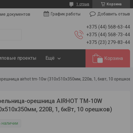
1 отзыв
Корзина
Добавить отзыв
График работы
чие документов
+375 (44) 568-63-44
+375 (44) 568-73-44
+375 (23) 279-83-44
иповые проекты
Ещё
Корзина
ешница airhot tm-10w (310х510х350мм, 220в, 1, 6квт, 10 орешков)
фельница-орешница AIRHOT TM-10W
0х510х350мм, 220В, 1, 6кВт, 10 орешков)
В наличии