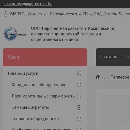
Начать продавать на Deal.by
246007 г. Гомель, ул. Лепешинского, д.7И, каб.68, Гомель, Бела
ООО "Перспектива развития" Комплексное
оснащение предприятий торговли и
общественного питания.
Главная
Т
Товары и услуги
...
Тепловое
Холодильное оборудование
Лари морозильные, лари-бонеты
Камеры и агрегаты
Тепловое оборудование