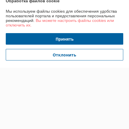
Обработка файлов cookie
О нас
Мы используем файлы cookies для обеспечения удобства
пользователей портала и предоставления персональных
Контакты
рекомендаций.
Вы можете настроить файлы cookies или
отключить их.
Доставка и оплата
Принять
График работы
Отклонить
Полная версия сайта
Политика обработки cookies
Сайт создан на платформе Deal.by
Информация для покупателя
Юридическое лицо:
ООО "Перспектива развития"
г. Гомель, ул. Лепешинского, д.7И, каб.68
Регистрационный номер ЕГР: 491386756