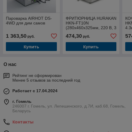
Пароварка AIRHOT DS-
ФРИТЮРНИЦА HURAKAN
КО
4WD для дим самов
HKN-FT10N
HK
(280x460x325мм, 220 В, 3
4.3
кВт, 7,5кг, 10 л (Кран для
емк
1 363,50
474,30
57
руб.
руб.
слива масла)
зер
Купить
Купить
О нас
Рейтинг не сформирован
Менее 5 отзывов за последний год
Работает с 17.04.2024
г. Гомель
246007 г. Гомель, ул. Лепешинского, д.7И, каб.68, Гомель,
Беларусь
Контакты