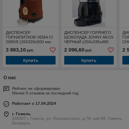
ДИСПЕНСЕР
ДИСПЕНСЕР ГОРЯЧЕГО
ДИ
ГОР.НАПИТКОВ VEMA CI
ШОКОЛАДА JOHNY AK/15
ГО
2080/8 (260320х500 мм;
ЧЕРНЫЙ (250х335х480
CH
1,1кВт; 220В; на 8л)
мм; 6 кг, 1кВт; 220В, 5 л)
(16
3 983,10
2 096,60
2 
руб.
руб.
0,4
Купить
Купить
О нас
Рейтинг не сформирован
Менее 5 отзывов за последний год
Работает с 17.04.2024
г. Гомель
246007 г. Гомель, ул. Лепешинского, д.7И, каб.68, Гомель,
Беларусь