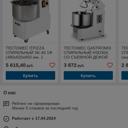
ТЕСТОМЕС ITPIZZA
ТЕСТОМЕС GASTROMIX
ТЕ
СПИРАЛЬНЫЙ SK-40 1Ф
СПИРАЛЬНЫЙ HSD30А
СП
(480х820х850 мм, 1
СО СЪЕМНОЙ ДЕЖОЙ
ско
скорость, фиксир. дежа
(795х445х773 мм, 220В,
мм,
5 615,40
3 872
2 
руб.
руб.
220 В, 1,1 кВт, 41 л/35 кг)
1.5 кВт, съёмная дежа 30
деж
л)
Купить
Купить
О нас
Рейтинг не сформирован
Менее 5 отзывов за последний год
Работает с 17.04.2024