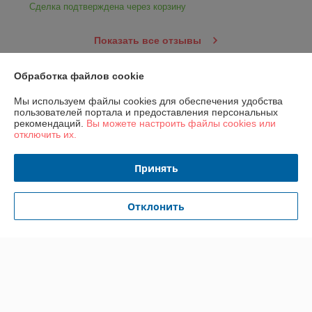
Сделка подтверждена через корзину
Показать все отзывы
Обработка файлов cookie
О нас
Мы используем файлы cookies для обеспечения удобства
пользователей портала и предоставления персональных
Контакты
рекомендаций.
Вы можете настроить файлы cookies или
отключить их.
Доставка и оплата
Принять
График работы
Отклонить
Полная версия сайта
Политика обработки cookies
Сайт создан на платформе Deal.by