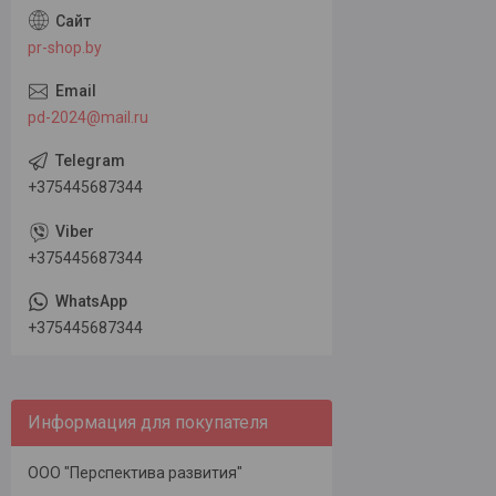
pr-shop.by
pd-2024@mail.ru
+375445687344
+375445687344
+375445687344
Информация для покупателя
ООО "Перспектива развития"