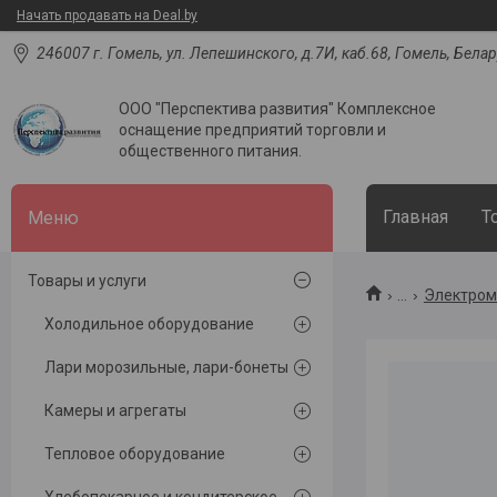
Начать продавать на Deal.by
246007 г. Гомель, ул. Лепешинского, д.7И, каб.68, Гомель, Бела
ООО "Перспектива развития" Комплексное
оснащение предприятий торговли и
общественного питания.
Главная
Т
Товары и услуги
...
Электром
Холодильное оборудование
Лари морозильные, лари-бонеты
Камеры и агрегаты
Тепловое оборудование