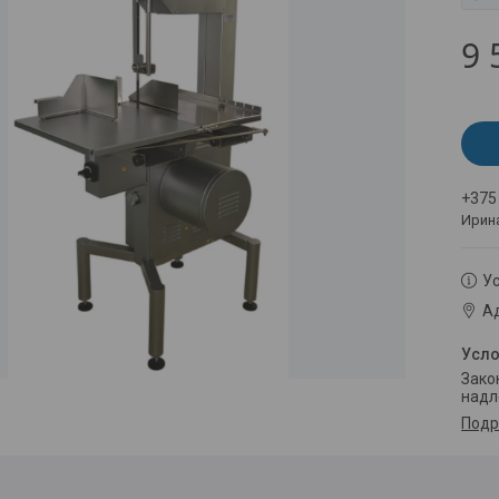
9 
+375
Ирин
Ус
Ад
Законом не предусмотрен возврат и обмен данного товара
надл
Подр