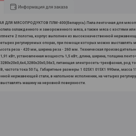
Информация для заказа
Я ДЛЯ МЯСОПРОДУКТОВ ПЛМ-400(Беларусь).Пила ленточная для мясоп
спила охлажденного и замороженного мяса, а также мяса с костями или
мплекте 2 полотна, корпус выполнен из высококачественной нержавеющ
 четырех регулируемых опорах, при помощи которых можно выставлять м
сота реза - 420 мм, ширина реза - 260 мм. Техническая производительно
1,91 кВт, установленная мощность 1,5 кВт, длина, ширина, толщина лент
3280х20х0,6х4,3280х20х0,56х3,
питающая электросеть-трехфазная, род т
В, частота тока 50 Гц. Габаритные размеры 1 025Х1 015Х1 990мм, масса 1
нной нержавеющей стали, в напольном исполнении, на четырех регулир
выставлять машину на неровной поверхности.