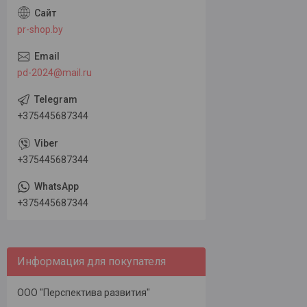
pr-shop.by
pd-2024@mail.ru
+375445687344
+375445687344
+375445687344
Информация для покупателя
ООО "Перспектива развития"