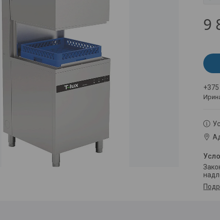
9 
+375
Ирин
Ус
Ад
Законом не предусмотрен возврат и обмен данного товара
надл
Подр