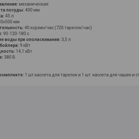
авления:
механическая
та посуды:
400 мм
а:
45 л
0х500 мм
тельность:
40 корзин/час (720 тарелок/час)
:
90-120-180 с
е воды при ополаскивании:
3,5 л
бойлера:
9 кВт
ность:
14,1 кВт
е:
380 В
комплекте:
1 шт.кассета для тарелок и 1 шт. кассета для чашек и 