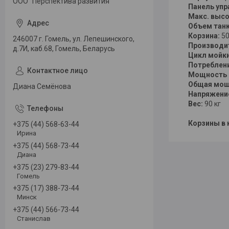
ООО "Перспектива развития"
Панель упр
Макс. высо
Объем танк
Корзина:
50
246007 г. Гомель, ул. Лепешинского,
Производи
д.7И, каб.68, Гомель, Беларусь
Цикл мойки
Потреблени
Мощность 
Общая мощ
Диана Семёнова
Напряжени
Вес:
90 кг
Корзины в 
+375 (44) 568-63-44
Ирина
+375 (44) 568-73-44
Диана
+375 (23) 279-83-44
Гомель
+375 (17) 388-73-44
Минск
+375 (44) 566-73-44
Станислав