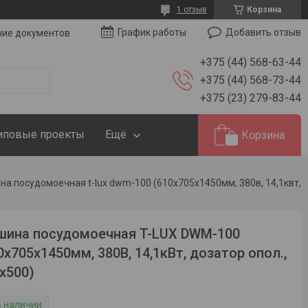
1 отзыв
Корзина
Добавить отзыв
График работы
чие документов
+375 (44) 568-63-44
+375 (44) 568-73-44
+375 (23) 279-83-44
иповые проекты
Ещё
Корзина
ина посудомоечная T-LUX DWM-100
0х705х1450мм, 380В, 14,1кВт, дозатор опол.,
х500)
В наличии