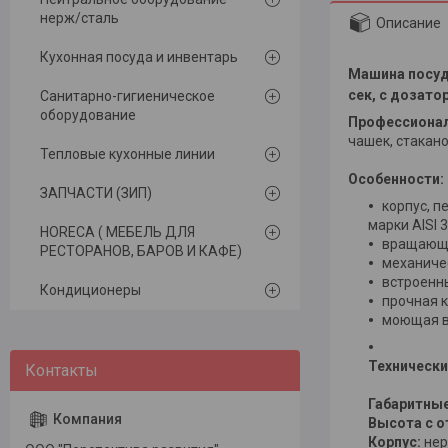
нерж/сталь
Описание
Кухонная посуда и инвентарь
Машина посуд
сек, с дозато
Санитарно-гигиеническое
оборудование
Профессионал
чашек, стакано
Тепловые кухонные линии
Особенности:
ЗАПЧАСТИ (ЗИП)
корпус, 
марки AISI 3
HORECA ( МЕБЕЛЬ ДЛЯ
вращающи
РЕСТОРАНОВ, БАРОВ И КАФЕ)
механиче
встроенн
Кондиционеры
прочная к
моющая ва
Технически
Габаритны
Высота с 
Корпус:
нер