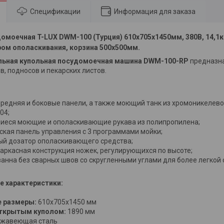
Спецификации
Информация для заказа
омоечная T-LUX DWM-100
(Турция)
610х705х1450мм, 380В, 14,1к
ром ополаскивания, корзина 500х500мм.
ьная купольная посудомоечная машина DWM-100-RP
предназна
в, подносов и пекарских листов.
передняя и боковые панели, а также моющий танк из хромоникеле
04;
еся моющие и ополаскивающие рукава из полипропилена;
ская панель управления с 3 программами мойки;
ый дозатор ополаскивающего средства;
аркасная конструкция ножек, регулирующихся по высоте;
нна без сварных швов со скругленными углами для более легкой о
е характеристики:
е размеры:
610х705х1450 мм
открытым куполом:
1890 мм
жавеющая сталь