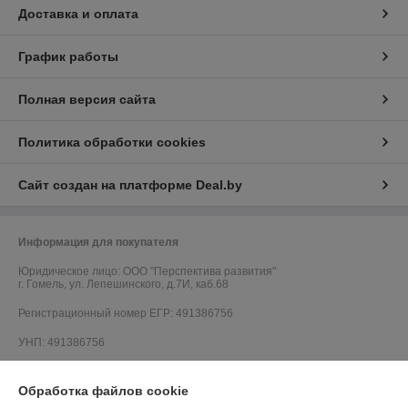
Доставка и оплата
График работы
Полная версия сайта
Политика обработки cookies
Сайт создан на платформе Deal.by
Информация для покупателя
Юридическое лицо:
ООО "Перспектива развития"
г. Гомель, ул. Лепешинского, д.7И, каб.68
Регистрационный номер ЕГР: 491386756
УНП: 491386756
Регистрационный орган: Гомельский городской исполнительный
комитет
Обработка файлов cookie