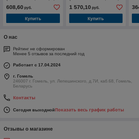
кВт, 21 кг, плоские
кВт, верхняя и нижняя
(38
608,60
1 570,10
36
руб.
руб.
рабочие поверхности)
поверхности гладкие)
6кВ
220
Купить
Купить
О нас
Рейтинг не сформирован
Менее 5 отзывов за последний год
Работает с 17.04.2024
г. Гомель
246007 г. Гомель, ул. Лепешинского, д.7И, каб.68, Гомель,
Беларусь
Контакты
Показать весь график работы
Сегодня выходной
Отзывы о магазине