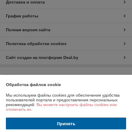
Доставка и оплата
График работы
Полная версия сайта
Политика обработки cookies
Сайт создан на платформе Deal.by
Информация для покупателя
Обработка файлов cookie
Юридическое лицо:
ООО "Перспектива развития"
г. Гомель, ул. Лепешинского, д.7И, каб.68
Мы используем файлы cookies для обеспечения удобства
Регистрационный номер ЕГР: 491386756
пользователей портала и предоставления персональных
рекомендаций.
Вы можете настроить файлы cookies или
УНП: 491386756
отключить их.
Регистрационный орган: Гомельский городской исполнительный
комитет
Принять
Дата регистрации компании: 05.03.2024