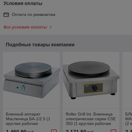
Условия оплаты
Оплата по реквизитам
Все условия оплаты
Подобные товары компании
Блинный аппарат
Roller Grill Int. Блинница
БЛ
Масленица БА-1/2.5 (1
электрическая серии CSE
MA
круглая рабочая
350 (1 круглая рабочая
(2 
поверхность диметром
поверхность диметром
по
1 460,80
2 171,50
2 