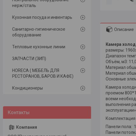
нерж/сталь
Кухонная посуда и инвентарь
Санитарно-гигиеническое
Описание
оборудование
Камера холоди
Тепловые кухонные линии
размеры: 1960
Диапазон темп
ЗАПЧАСТИ (ЗИП)
Объём, м3: 11,
Материал обши
HORECA ( МЕБЕЛЬ ДЛЯ
Материал обши
РЕСТОРАНОВ, БАРОВ И КАФЕ)
Основные элеме
Камера холоди
Кондиционеры
проемом 800*1
всеми необход
выполнения ра
эксплуатации»
Комплектация
Панели пола: 1
Панели потолка