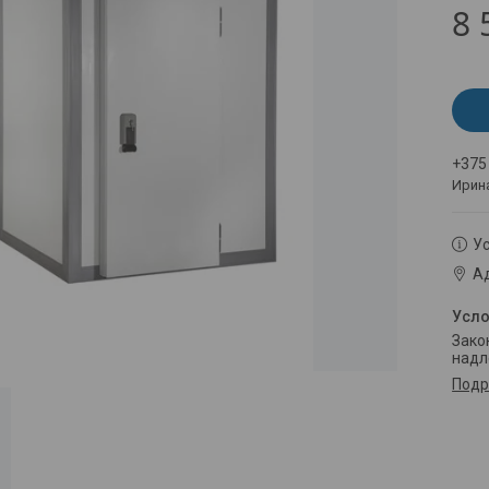
8 
+375
Ирин
Ус
Ад
Законом не предусмотрен возврат и обмен данного товара
надл
Подр