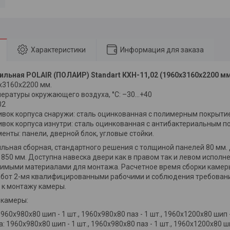
Характеристики
Информация для заказа
льная POLAIR (ПОЛАИР) Standart КХН-11,02 (1960х3160х2200 м
х3160х2200 мм.
ературы окружающего воздуха, °C: –30...+40
02
вок корпуса снаружи: сталь оцинкованная с полимерным покрыти
вок корпуса изнутри: сталь оцинкованная с антибактериальным п
нты: панели, дверной блок, угловые стойки.
льная сборная, стандартного решения с толщиной панелей 80 мм.
850 мм. Доступна навеска двери как в правом так и левом исполн
имыми материалами для монтажа. Расчетное время сборки камеры
бот 2-мя квалифицированными рабочими и соблюдения требовани
 к монтажу камеры.
 камеры:
960х980х80 шип - 1 шт., 1960х980х80 паз - 1 шт., 1960х1200х80 шип 
: 1960х980х80 шип - 1 шт., 1960х980х80 паз - 1 шт., 1960х1200х80 ши