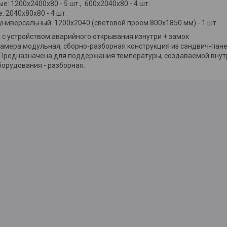
е: 1200х2400х80 - 5 шт., 600х2040х80 - 4 шт.
: 2040х80х80 - 4 шт.
универсальный: 1200х2040 (световой проём 800х1850 мм) - 1 шт.
 с устройством аварийного открывания изнутри + замок
амера модульная, сборно-разборная конструкция из сэндвич-пан
 Предназначена для поддержания температуры, создаваемой внутр
борудования - разборная.