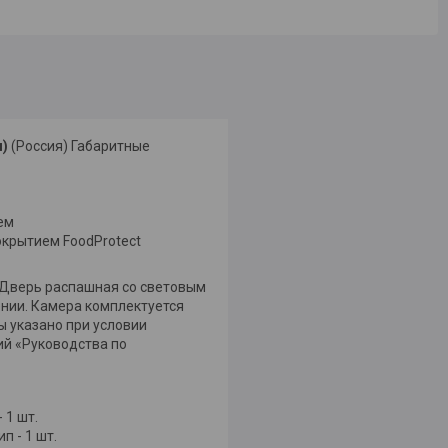
м)
(Россия) Габаритные
ем
окрытием FoodProtect
 Дверь распашная со световым
ении. Камера комплектуется
 указано при условии
й «Руководства по
- 1 шт.
п - 1 шт.