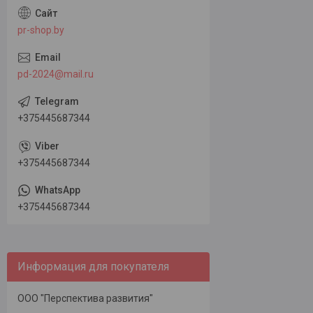
pr-shop.by
pd-2024@mail.ru
+375445687344
+375445687344
+375445687344
Информация для покупателя
ООО "Перспектива развития"