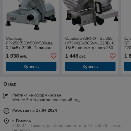
Слайсер
Слайсер AIRHOT SL 250
Сл
ЛР-250(550х500х500мм,
(479x415x365мм, 220В, 0,
ST 
0,24кВт, 220В, Толщина
15кВт, диаметр ножа 250
220
нарезки 0...17 мм)
мм, толщина нарезки 0,
мм,
1 038
1 446
1 
руб.
руб.
2-12 мм)
9м
Купить
Купить
О нас
Рейтинг не сформирован
Менее 5 отзывов за последний год
Работает с 17.04.2024
г. Гомель
246007 г. Гомель, ул. Лепешинского, д.7И, каб.68, Гомель,
Беларусь