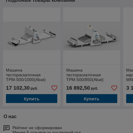
Подобные товары компании
Машина
Машина
Ма
тестораскаточная
тестораскаточная
ка
ТРМ-500/1000(Abat)
ТРМ-500/850(Abat)
МКК
17 102,30
16 892,50
3 
руб.
руб.
Купить
Купить
О нас
Рейтинг не сформирован
Менее 5 отзывов за последний год