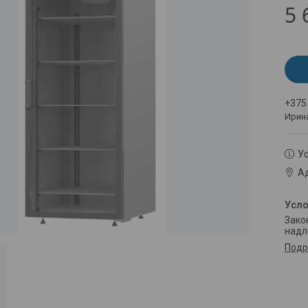
5 
+375
Ирин
Ус
Ад
Законом не предусмотрен возврат и обмен данного товара
надл
Подр