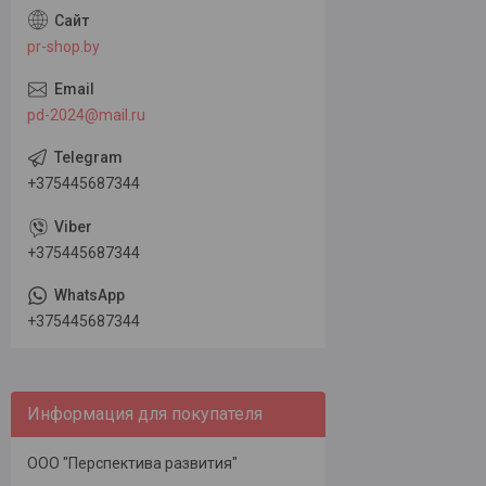
pr-shop.by
pd-2024@mail.ru
+375445687344
+375445687344
+375445687344
Информация для покупателя
ООО "Перспектива развития"