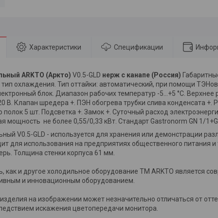
Характеристики
Спецификации
Инфор
ьный ARKTO (Аркто)
V0.5-GLD
нерж с канапе (Россия)
Габаритные
тип охлаждения. Тип оттайки: автоматический, при помощи ТЭНов,
лектронный блок. Диапазон рабочих температур -5…+5 °C. Верхнее 
0 В. Клапан шредера +. ПЭН обогрева трубки слива конденсата +. 
 полок 5 шт. Подсветка +. Замок +. Суточный расход электроэнерги
я мощность не более 0,55/0,33 кВт. Стандарт Gastronorm GN 1/1+GN
ный V0.5-GLD - используется для хранения или демонстрации раз
ит для использования на предприятиях общественного питания и
ерь. Толщина стенки корпуса 61 мм.
, как и другое холодильное оборудование ТМ ARKTO является со
ивным и инновационным оборудованием.
 изделия на изображении может незначительно отличаться от отте
следствием искажения цветопередачи монитора.