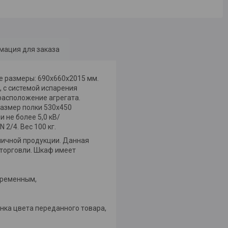
мация для заказа
 размеры: 690х660х2015 мм.
 с системой испарения
расположение агрегата.
Размер полки 530х450
и не более 5,0 кВ/
 2/4. Вес 100 кг.
личной продукции. Данная
 торговли. Шкаф имеет
временным,
нка цвета переданного товара,