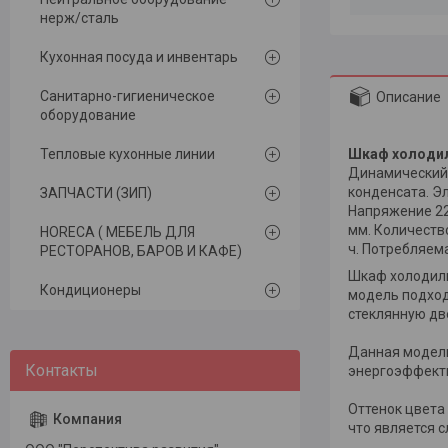
нерж/сталь
Кухонная посуда и инвентарь
Санитарно-гигиеническое
Описание
оборудование
Тепловые кухонные линии
Шкаф холодил
Динамический 
конденсата. Э
ЗАПЧАСТИ (ЗИП)
Напряжение 22
мм. Количество
HORECA ( МЕБЕЛЬ ДЛЯ
ч. Потребляема
РЕСТОРАНОВ, БАРОВ И КАФЕ)
Шкаф холодиль
Кондиционеры
модель подход
стеклянную дв
Данная модель
энергоэффект
Оттенок цвета
что является 