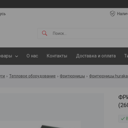
русь
Нали
овары
О нас
Контакты
Доставка и оплата
Т
уги
Тепловое оборудование
Фритюрницы
Фритюрницы huraka
ФР
(26