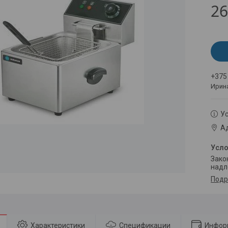
26
+375
Ирин
Ус
Ад
Законом не предусмотрен возврат и обмен данного товара
надл
Подр
Характеристики
Спецификации
Инфор