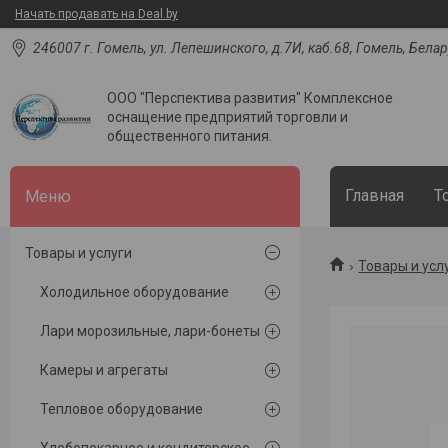
Начать продавать на Deal.by
246007 г. Гомель, ул. Лепешинского, д.7И, каб.68, Гомель, Бела
ООО "Перспектива развития" Комплексное
оснащение предприятий торговли и
общественного питания.
Главная
Т
Товары и услуги
Товары и усл
Холодильное оборудование
Лари морозильные, лари-бонеты
Камеры и агрегаты
Тепловое оборудование