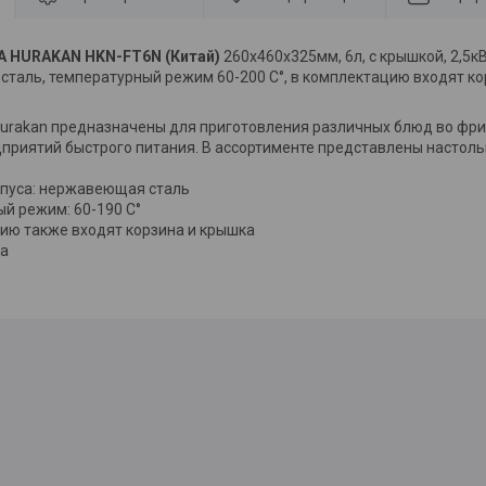
HURAKAN HKN-FT6N (Китай)
260x460x325мм, 6л, с крышкой, 2,5кВт
таль, температурный режим 60-200 С°, в комплектацию входят ко
rakan предназначены для приготовления различных блюд во фри
дприятий быстрого питания. В ассортименте представлены настоль
рпуса: нержавеющая сталь
ый режим: 60-190 С°
цию также входят корзина и крышка
на