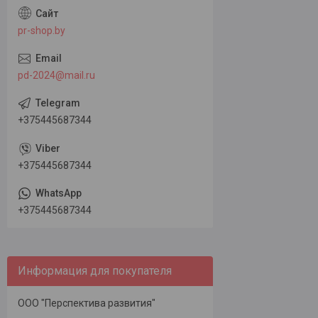
pr-shop.by
pd-2024@mail.ru
+375445687344
+375445687344
+375445687344
Информация для покупателя
ООО "Перспектива развития"