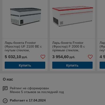
Ларь-бонета Frostor
Ларь-бонета Frostor
Лар
(Фростор) UF 2100 BE с
(Фростор) F 2000 В с
(Фр
гнутым стеклом,
прямым стеклом,
гну
автоматическая оттайка
принудительная оттайка
при
5 032,10
3 954,60
4 
руб.
руб.
(1050 л)
(960 л)
(89
Купить
Купить
О нас
Рейтинг не сформирован
Менее 5 отзывов за последний год
Работает с 17.04.2024