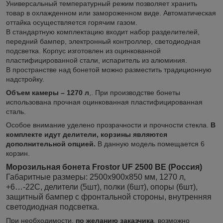
Универсальный температурный режим позволяет хранить
товар в охлажденном или замороженном виде. Автоматическая
оттайка осуществляется горячим газом.
В стандартную комплектацию входит набор разделителей,
передний бампер, электронный контроллер, светодиодная
подсветка. Корпус изготовлен из оцинкованной
пластифицированной стали, испаритель из алюминия.
В пространстве над бонетой можно разместить традиционную
надстройку.
Объем камеры – 1270 л
,. При производстве бонеты
использована прочная оцинкованная пластифицированная
сталь.
Особое внимание уделено прозрачности и прочности стекла.
В
комплекте идут делители, корзины являются
дополнительной опцией.
В данную модель помещается 6
корзин.
Морозильная бонета Frostor UF 2500 BE (Россия)
Габаритные размеры: 25
00x900x850 мм, 1270 л,
+6…-22C, делители (5шт), полки (6шт), опоры (6шт),
защитный бампер с фронтальной стороны, внутренняя
светодиодная подсветка.
При необходимости,
по желанию заказчика
, возможно