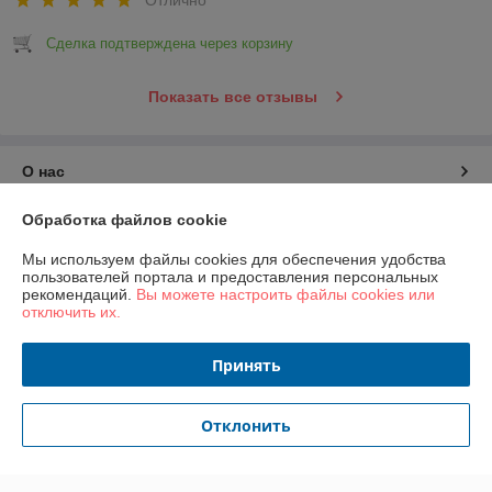
Сделка подтверждена через корзину
Показать все отзывы
О нас
Обработка файлов cookie
Контакты
Мы используем файлы cookies для обеспечения удобства
Доставка и оплата
пользователей портала и предоставления персональных
рекомендаций.
Вы можете настроить файлы cookies или
отключить их.
График работы
Принять
Полная версия сайта
Отклонить
Политика обработки cookies
Сайт создан на платформе Deal.by