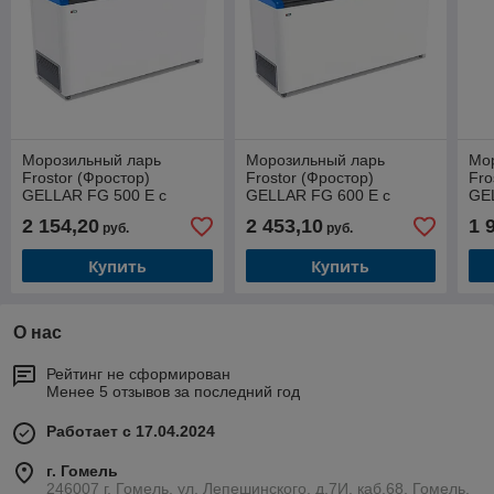
Морозильный ларь
Морозильный ларь
Мо
Frostor (Фростор)
Frostor (Фростор)
Fro
GELLAR FG 500 E с
GELLAR FG 600 E с
GE
наклонным гнутым
наклонным гнутым
на
2 154,20
2 453,10
1 
руб.
руб.
стеклом синий (450 л)
стеклом синий (520 л)
сте
Купить
Купить
О нас
Рейтинг не сформирован
Менее 5 отзывов за последний год
Работает с 17.04.2024
г. Гомель
246007 г. Гомель, ул. Лепешинского, д.7И, каб.68, Гомель,