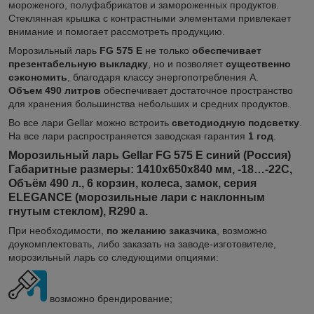
мороженого, полуфабрикатов и замороженных продуктов.
Стеклянная крышка с контрастными элементами привлекает
внимание и помогает рассмотреть продукцию.
Морозильный ларь
FG 575 E
не только
обеспечивает
презентабельную выкладку
, но и позволяет
существенно
сэкономить
, благодаря классу энергопотребления А.
Объем 490 литров
обеспечивает достаточное пространство
для хранения большинства небольших и средних продуктов.
Во все лари Gellar можно встроить
светодиодную подсветку
.
На все лари распространяется заводская гарантия
1 год
.
Морозильный ларь Gellar FG 575 E синий (Россия)
Габаритные размеры: 1410х650х840 мм, -18…-22C,
Объём
490 л., 6 корзин, колеса, замок, серия
ELEGANCE (морозильные лари с наклонным
гнутым стеклом), R290 а.
При необходимости,
по желанию заказчика
, возможно
доукомплектовать, либо заказать на заводе-изготовителе,
морозильный ларь со следующими опциями:
возможно брендирование;