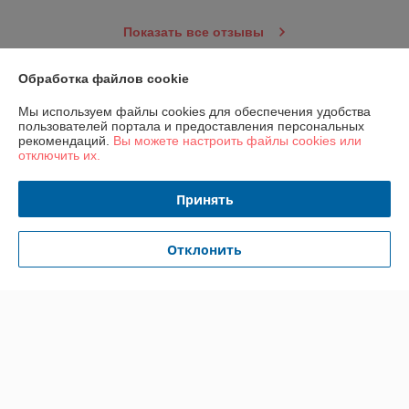
Показать все отзывы
Обработка файлов cookie
О нас
Мы используем файлы cookies для обеспечения удобства
пользователей портала и предоставления персональных
Контакты
рекомендаций.
Вы можете настроить файлы cookies или
отключить их.
Доставка и оплата
Принять
График работы
Отклонить
Полная версия сайта
Политика обработки cookies
Сайт создан на платформе Deal.by
Информация для покупателя