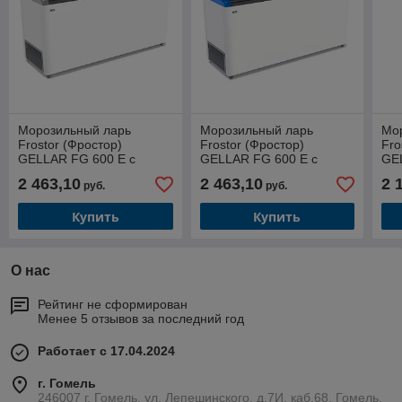
Морозильный ларь
Морозильный ларь
Мо
Frostor (Фростор)
Frostor (Фростор)
Fro
GELLAR FG 600 E с
GELLAR FG 600 E с
GE
наклонным гнутым
наклонным гнутым
на
2 463,10
2 463,10
2 
руб.
руб.
стеклом серый (520 л)
стеклом синий (520 л)
сте
Купить
Купить
О нас
Рейтинг не сформирован
Менее 5 отзывов за последний год
Работает с 17.04.2024
г. Гомель
246007 г. Гомель, ул. Лепешинского, д.7И, каб.68, Гомель,