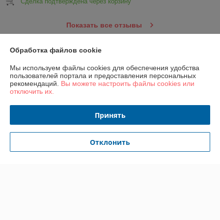
Сделка подтверждена через корзину
Показать все отзывы
Обработка файлов cookie
О нас
Мы используем файлы cookies для обеспечения удобства
пользователей портала и предоставления персональных
Контакты
рекомендаций.
Вы можете настроить файлы cookies или
отключить их.
Доставка и оплата
Принять
График работы
Отклонить
Полная версия сайта
Политика обработки cookies
Сайт создан на платформе Deal.by