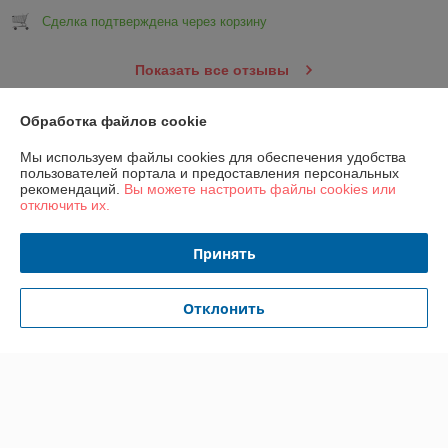
Сделка подтверждена через корзину
Показать все отзывы
Обработка файлов cookie
О нас
Мы используем файлы cookies для обеспечения удобства
пользователей портала и предоставления персональных
Контакты
рекомендаций.
Вы можете настроить файлы cookies или
отключить их.
Доставка и оплата
Принять
График работы
Отклонить
Полная версия сайта
Политика обработки cookies
Сайт создан на платформе Deal.by