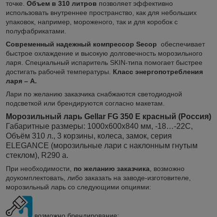
точке.
Объем в 310 литров
позволяет эффективно
использовать внутреннее пространство, как для небольших
упаковок, например, мороженого, так и для коробок с
полуфабрикатами.
Современный надежный компрессор Secop
обеспечивает
быстрое охлаждение и высокую долговечность морозильного
ларя. Специальный испаритель SKIN-типа помогает быстрее
достигать рабочей температуры.
Класс энергопотребления
ларя – А.
Лари
по желанию заказчика снабжаются светодиодной
подсветкой или брендируются согласно макетам.
Морозильный ларь Gellar FG 350 E красный (Россия)
Габаритные размеры: 1000х600х840 мм, -18…-22C,
Объём
310 л., 3 корзины, колеса, замок, серия
ELEGANCE (морозильные лари с наклонным гнутым
стеклом), R290 а.
При необходимости,
по желанию заказчика
, возможно
доукомплектовать, либо заказать на заводе-изготовителе,
морозильный ларь со следующими опциями:
возможно брендирование;