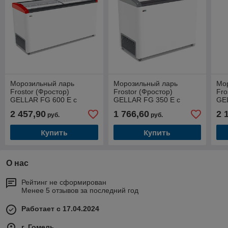
Морозильный ларь
Морозильный ларь
Мо
Frostor (Фростор)
Frostor (Фростор)
Fro
GELLAR FG 600 E с
GELLAR FG 350 E с
GE
наклонным гнутым
наклонным гнутым
на
2 457,90
1 766,60
2 
руб.
руб.
стеклом красный (520 л)
стеклом серый (310 л)
сте
Купить
Купить
О нас
Рейтинг не сформирован
Менее 5 отзывов за последний год
Работает с 17.04.2024
г. Гомель